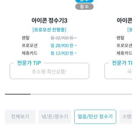
아이콘 정수기3
아이콘 
[프로모션 진행중]
[프
렌탈
월
32,900
원 ~
렌탈
프로모션
월
28,900
원 ~
프로모션
제휴카드
월
13,900
원 ~
제휴카드
전문가 TIP
전문가 TIP
초소형 최신상품!
국내
전체보기
냉/온/정수기
얼음/탄산 정수기
스탠드