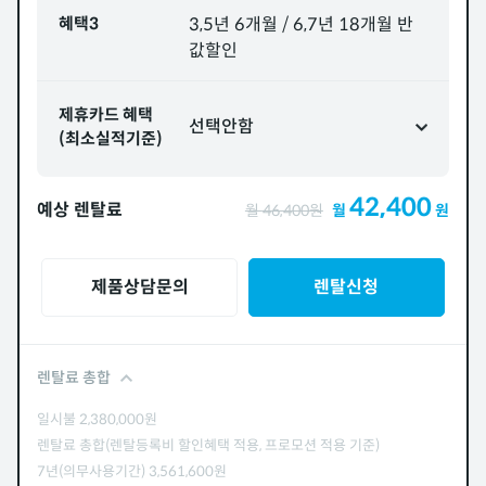
혜택3
3,5년 6개월 / 6,7년 18개월 반
값할인
제휴카드 혜택
선택안함
(최소실적기준)
42,400
예상 렌탈료
월
46,400
원
월
원
제품상담문의
렌탈신청
렌탈료 총합
일시불
2,380,000
원
렌탈료 총합(렌탈등록비 할인혜택 적용, 프로모션 적용 기준)
7년(의무사용기간)
3,561,600
원