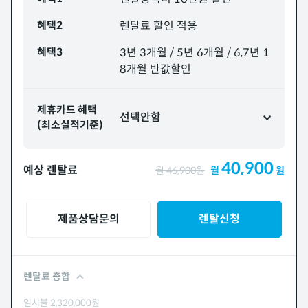
혜택2
렌탈료 할인 적용
혜택3
3년 3개월 / 5년 6개월 / 6,7년 1
8개월 반값할인
제휴카드 혜택
선택안함
(최소실적기준)
40,900
예상 렌탈료
월
46,900
원
월
원
제품상담문의
렌탈신청
렌탈료 총합
일시불
2,320,000
원