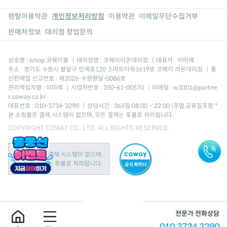
렌탈이용약관
개인정보처리방침
이용약관
이메일무단수집거부
판매처정보
대리점 창업문의
상호명 : ishop 코웨이몰
|
대리점명 : 코웨이라온대리점
|
대표자 : 이미례
주소 : 경기도 수원시 팔달구 인계로120 스마트타워1619호 코웨이 라온대리점
|
통
신판매업 신고번호 : 제2026-수원팔달-0086호
관리책임자명 : 이미례
|
사업자번호 : 350-61-00570
|
이메일 : w3301@partne
r.coway.co.kr
대표번호 : 010-3734-3290
|
상담시간 : 365일 08:00 ~ 22:00 (주말,공휴일포함 *
본 쇼핑몰은 결제 시스템이 없으며, 모든 결제는 후불로 처리됩니다.
COPYRIGHT COWAY CO., LTD. ALL RIGHTS RESERVED.
본 쇼핑몰은 결제 시스템이 없으며,
모든 결제는 후불로 처리됩니다.
전문가 전화상담