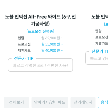
노블 인덕션 All-Free 와이드 (6구,전
노블 인덕션 
기공사형)
[프
렌탈
[프로모션 진행중]
프로모션
렌탈
월
62,900
원 ~
제휴카드
프로모션
월
55,900
원 ~
제휴카드
월
40,900
원 ~
전문가 TIP
전문가 TIP
빠르고 강력한
빠르고 강력한 조리! 간편한 사용!
전체보기
안마의자/안마베드
전기레인지
음식