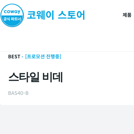
제품
홈
제품
룰루비데/연수기
BEST
[프로모션 진행중]
스타일 비데
BAS40-B