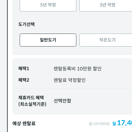
5년 약정
3년 약정
도기선택
일반도기
작은도기
혜택1
렌탈등록비 10만원 할인
혜택2
렌탈료 약정할인
제휴카드 혜택
선택안함
(최소실적기준)
17,4
예상 렌탈료
월
19,900
원
월