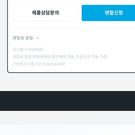
제품상담문의
렌탈신청
렌탈료 총합
일시불
770,000
원
렌탈료 총합(렌탈등록비 할인혜택 적용, 프로모션 적용 기준)
7년(의무사용기간)
1,461,600
원