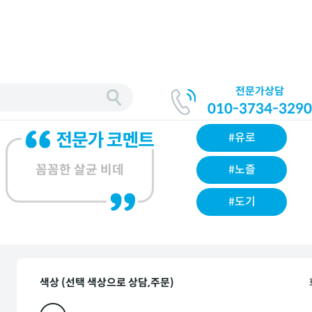
전문가상담
010-3734-3290
#유로
꼼꼼한 살균 비데
#노즐
#도기
색상 (선택 색상으로 상담,주문)