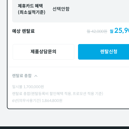
제휴카드 혜택
선택안함
(최소실적기준)
25,9
예상 렌탈료
월
42,000
원
월
제품상담문의
렌탈신청
렌탈료 총합
일시불
1,700,000
원
렌탈료 총합(렌탈등록비 할인혜택 적용, 프로모션 적용 기준)
6년(의무사용기간)
1,864,800
원